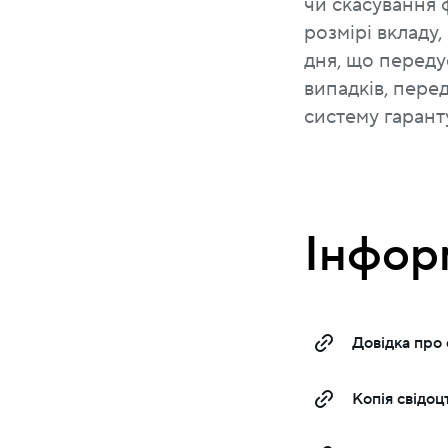
чи скасування
розмірі вкладу
дня, що переду
випадків, пере
систему гаранту
Інфор
Довідка про 
Копія свідоц