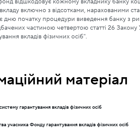
 фонд відшкодовує кожному вкладнику банку ко
, вкладу включно з відсотками, нарахованими ст
є дню початку процедури виведення банку з рин
дбачених частиною четвертою статті 26 Закону 
вання вкладів фізичних осіб".
маційний матеріал
систему гарантування вкладів фізичних осіб
тва учасника Фонду гарантування вкладів фізичних осіб