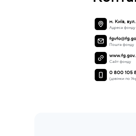
м. Київ, вул
Адреса фонду
fgvfo@fg.go
Пошта фонду
www.fg.gov.
Сайт фонду
0 800 105 
(дзвінки по Ук