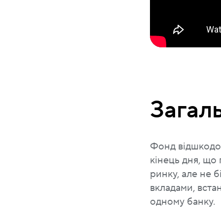
Загал
Фонд відшкодов
кінець дня, що
ринку, але не 
вкладами, встан
одному банку.