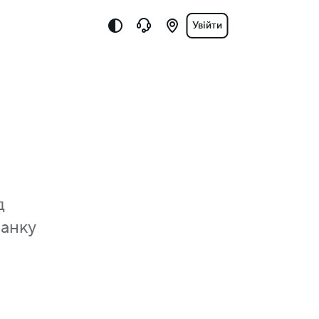
Увійти
д
банку