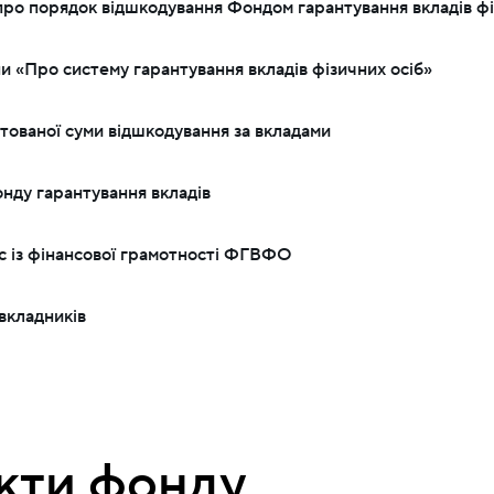
ро порядок відшкодування Фондом гарантування вкладів фіз
и «Про систему гарантування вкладів фізичних осіб»
тованої суми відшкодування за вкладами
нду гарантування вкладів
рс із фінансової грамотності ФГВФО
вкладників
кти фонду