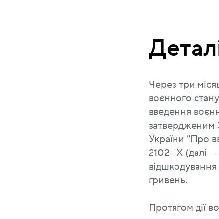
Детал
Через три міся
воєнного стану
введення воєнн
затвердженим 
України "Про в
2102-IX (далі —
відшкодування 
гривень.
Протягом дії во