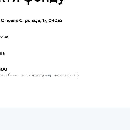
. Січових Стрільців, 17, 04053
v.ua
ua
800
раїні безкоштовні зі стаціонарних телефонів)