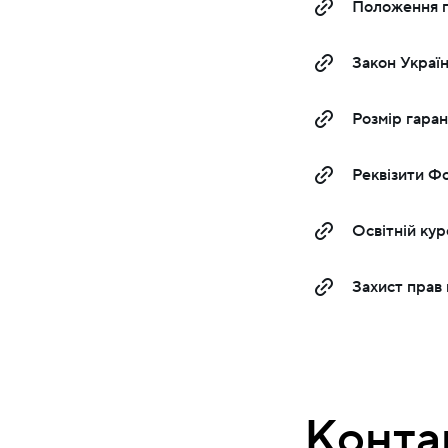
Положення п
Закон Україн
Розмір гаран
Реквізити Фо
Освітній ку
Захист прав 
Конта