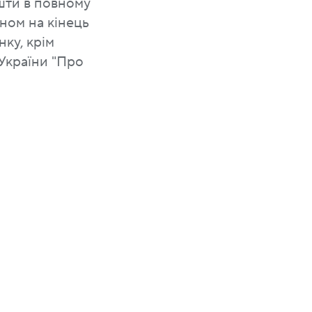
шти в повному
аном на кінець
ку, крім
України "Про