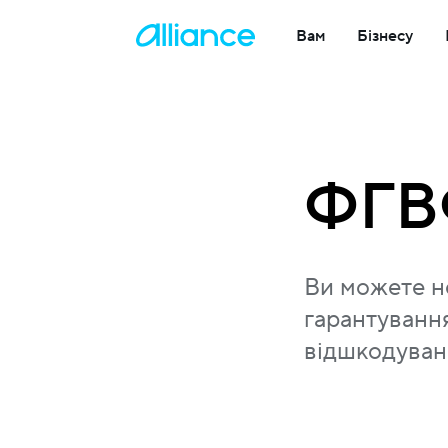
Вам
Бізнесу
ФГ
Ви можете н
гарантуванн
відшкодуванн