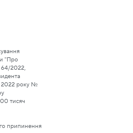
сування
ни "Про
 64/2022,
зидента
о 2022 року №
ру
600 тисяч
його припинення