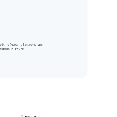
б. по Україні. Зокрема, для
захищеної групи
Послуги