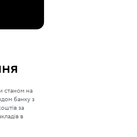
ння
и станом на
ндом банку з
коштів за
кладів в