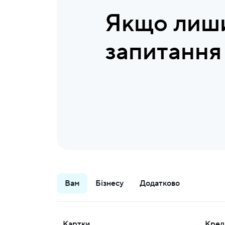
Якщо лиш
запитання
Вам
Бізнесу
Додатково
Картки
Кред