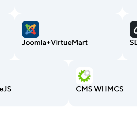
Joomla+VirtueMart
S
eJS
CMS WHMCS