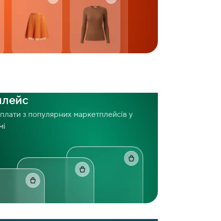
плейс
плати з популярних маркетплейсів у
мі