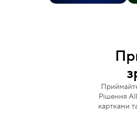
Пр
з
Приймайте 
Рішення Al
картками т