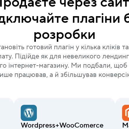
родаєте через сай
дключайте плагіни 
розробки
ановіть готовий плагін у кілька кліків т
ату. Підійде як для невеликого лендингу,
го інтернет-магазину. Ми подбали, щоб 
ише працював, а й збільшував конверсі
Wordpress+WooComerce
M