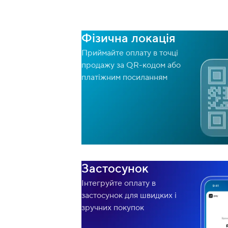
Фізична локація
Приймайте оплату в точці
продажу за QR-кодом або
платіжним посиланням
Застосунок
Інтегруйте оплату в
застосунок для швидких і
зручних покупок