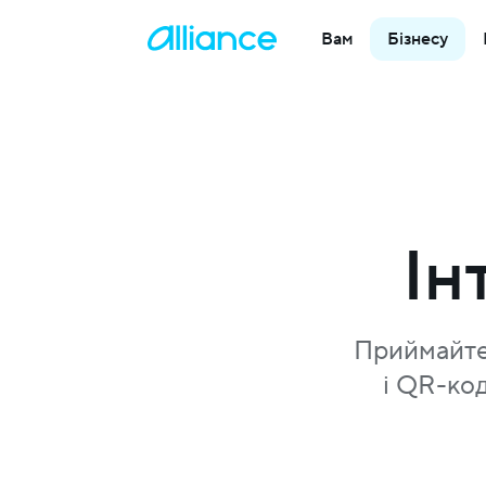
Вам
Бізнесу
Ін
Приймайте 
і QR-код