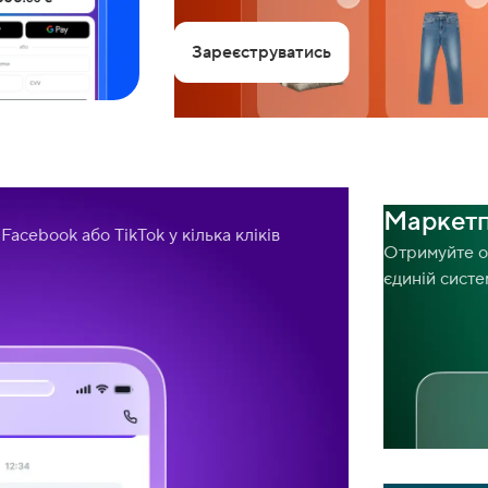
Зареєструватись
Маркет
acebook або TikTok у кілька кліків
Отримуйте о
єдиній систе