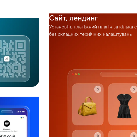
Сайт, лендинг
Установіть платіжний плагін за кілька 
без складних технічних налаштувань