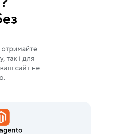
т?
без
а отримайте
 так і для
ваш сайт не
ю.
agento