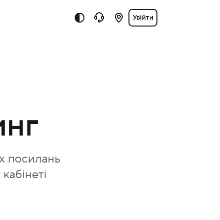
Увійти
инг
их посилань
 кабінеті