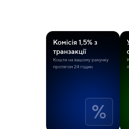
Комісія 1,5% з
транзакції
Кошти на вашому рахунку
протягом 24 годин
п