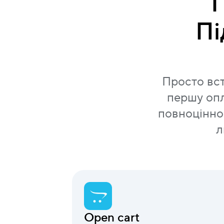
П
Пі
Просто вст
першу опл
повноцінно
л
Open cart