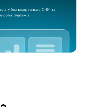
плату безпосередньо з CRM та
е облік платежів